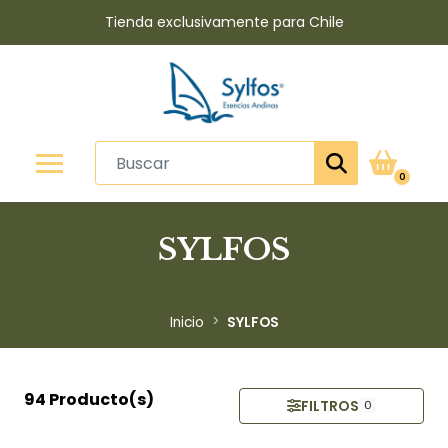
Tienda exclusivamente para Chile
0
SYLFOS
Inicio
SYLFOS
94 Producto(s)
FILTROS
0