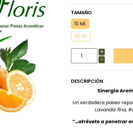
TAMAÑO
10 Ml.
30 Ml.
+
-
DESCRIPCIÓN
Sinergia Arom
Un verdadera paseo repar
Lavanda fina, 
“…atrévete a penetrar e