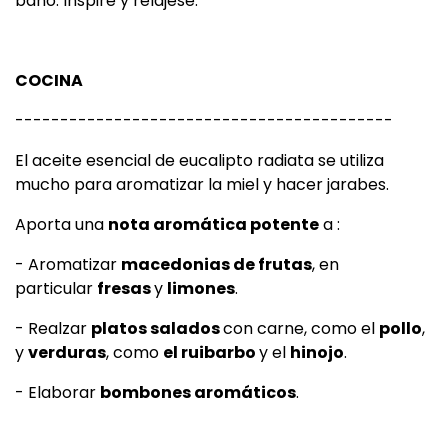
baño. Inspire y relájese.
COCINA
------------------------------------------
El aceite esencial de eucalipto radiata se utiliza
mucho para aromatizar la miel y hacer jarabes.
Aporta una
nota aromática potente
a :
- Aromatizar
macedonias de frutas
, en
particular
fresas
y
limones
.
- Realzar
platos salados
con carne, como el
pollo
,
y
verduras
, como
el ruibarbo
y el
hinojo
.
- Elaborar
bombones aromáticos
.