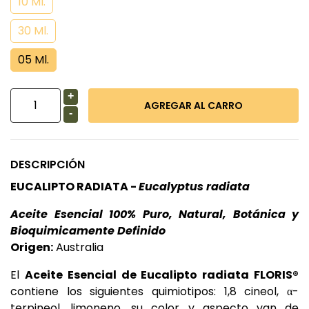
10 Ml.
30 Ml.
05 Ml.
+
-
DESCRIPCIÓN
EUCALIPTO RADIATA -
Eucalyptus radiata
Aceite Esencial 100% Puro, Natural, Botánica y
Bioquimicamente Definido
Origen:
Australia
El
Aceite Esencial de Eucalipto radiata FLORIS®
contiene los siguientes quimiotipos: 1,8 cineol, α-
terpineol, limoneno, su color y aspecto van de