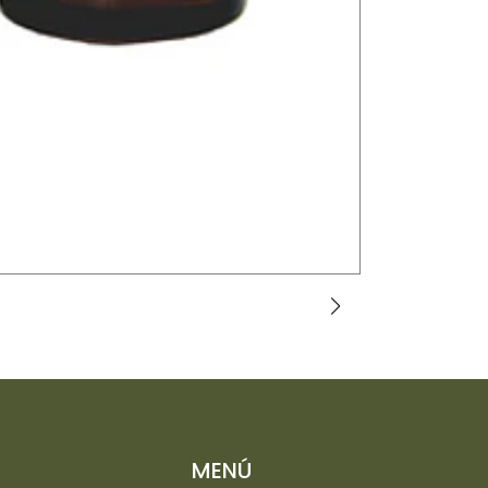
ESMERALDA (
$6.000 CLP
MENÚ