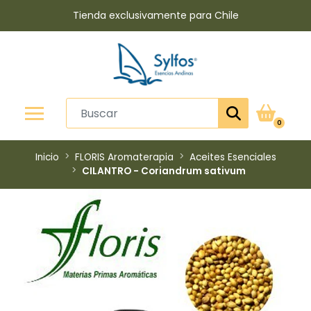
Tienda exclusivamente para Chile
0
Inicio
FLORIS Aromaterapia
Aceites Esenciales
CILANTRO - Coriandrum sativum