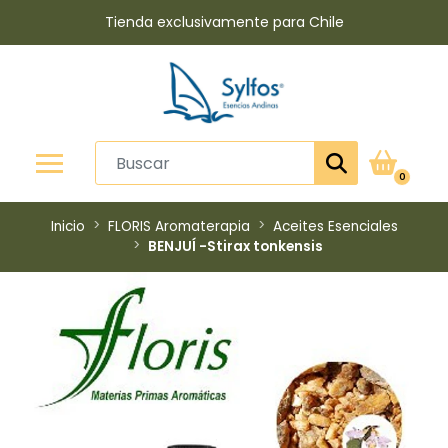
Tienda exclusivamente para Chile
0
Inicio
FLORIS Aromaterapia
Aceites Esenciales
BENJUÍ -Stirax tonkensis