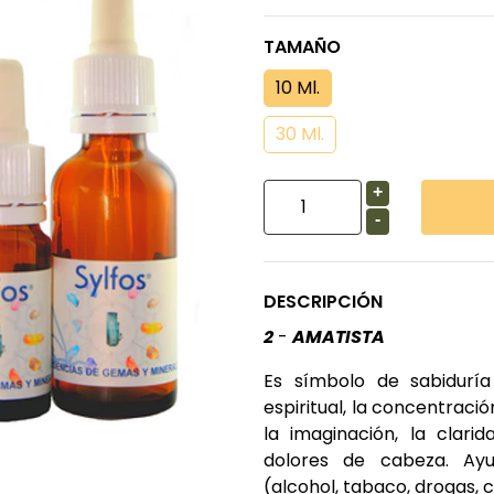
TAMAÑO
10 Ml.
30 Ml.
+
-
DESCRIPCIÓN
2
-
AMATISTA
Es símbolo de sabiduría
espiritual, la concentració
la imaginación, la clari
dolores de cabeza. Ayu
(alcohol, tabaco, drogas, ca