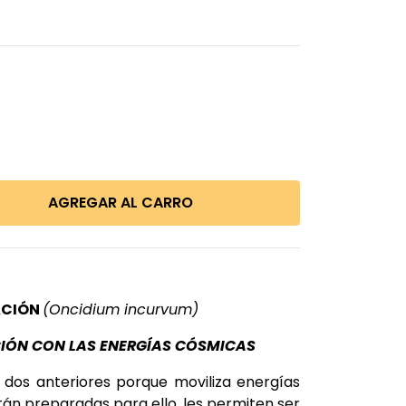
ACIÓN
(Oncidium incurvum)
IÓN CON LAS ENERGÍAS CÓSMICAS
s dos anteriores porque moviliza energías
tán preparadas para ello, les permiten ser