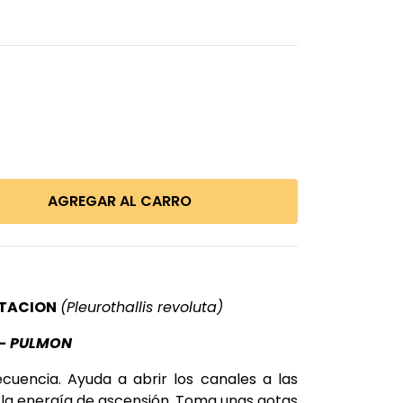
ITACION
(Pleurothallis revoluta)
– PULMON
cuencia. Ayuda a abrir los canales a las
 la energía de ascensión. Toma unas gotas